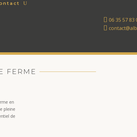
ontact

06 35 57 83 

contact@alb
DE FERME
erme en
e pleine
ntiel de