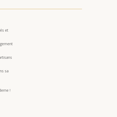
és et
ngement
rtisans
ans sa
derne !