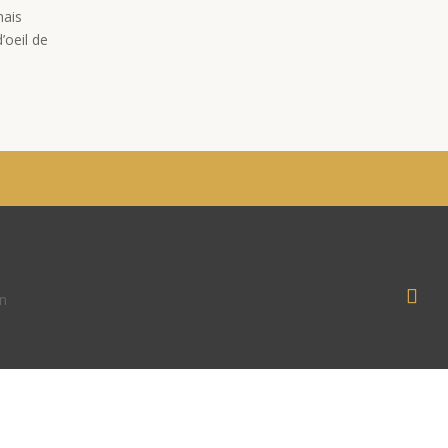
mais
’oeil de
n